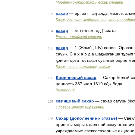
Морфемно-орфографический словарь
сахар
— ар. зат. Таң алды мезгілі, алак
103
Қазақ дәстүрлі мәдениетінің энциклопедиялы
сахар
— м. (только ед.) сиата …
104
Русско-нанайский словарь
сахар
— 1 (Жамб., Шу) сәресі. Оразаның 
105
сауық, С ә х ә р д а шақырғанша тұрып та
қойған орта тостаған суынған бөрпе м
Қазақ тілінің аймақтық сөздігі
Коричневый сахар
— Сахар Белый сах
106
ценность 387 ккал 1619 кДж Вода …
Википедия
свинцовый сахар
— сахар сатурн Укс
107
Словарь многих выражений
Сахар (дополнение к статье)
— Свекло
108
приняты меры к дальнейшему ограниче
учреждаемые свеклосахарные акционер