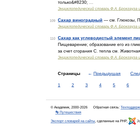
только&#8230; …
Энциклопедический словарь Ф.А. Брокгауза 
Сахар виноградный
— см. Глюкозы, 
109
Энциклопедический словарь Ф.А. Брокгауза 
Сахар как углеводистый элемент п
110
Пищеварение; образование его из глико
за счет сгорания С. тепла см. Животна
Энциклопедический словарь Ф.А. Брокгауза 
Страницы
←
Предыдущая
Сле
1
2
3
4
5
6
© Академик, 2000-2026
Обратная связь:
Техподдерж
👣 Путешествия
Экспорт словарей на сайты
, сделанные на PHP,
Jo