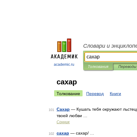
Словари и энциклоп
academic.ru
Толкования
Переводы
сахар
Толкование
Перевод
Книги
Сахар
— Кушать тебя окружают льстецы
101
твоей любви …
Сонник
сахар
— сахар/ …
102