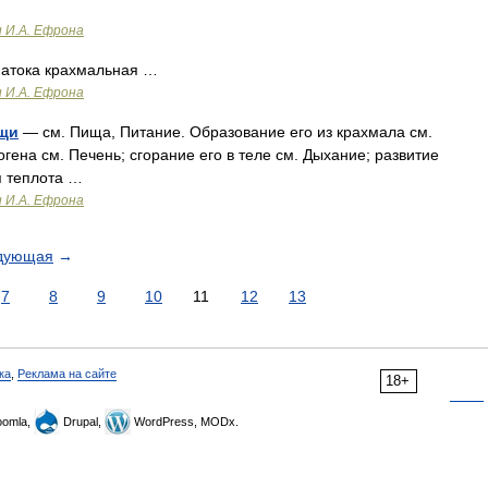
и И.А. Ефрона
Патока крахмальная …
и И.А. Ефрона
ищи
— см. Пища, Питание. Образование его из крахмала см.
гена см. Печень; сгорание его в теле см. Дыхание; развитие
я теплота …
и И.А. Ефрона
дующая
→
7
8
9
10
11
12
13
ка
,
Реклама на сайте
18+
omla,
Drupal,
WordPress, MODx.