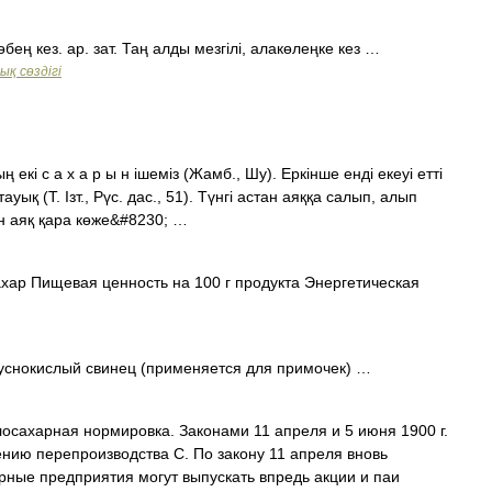
өбең кез. ар. зат. Таң алды мезгілі, алакөлеңке кез …
қ сөздігі
екі с а х а р ы н ішеміз (Жамб., Шу). Еркінше енді екеуі етті
уық (Т. Ізт., Рүс. дас., 51). Түнгі астан аяққа салып, алып
ен аяқ қара көже&#8230; …
ар Пищевая ценность на 100 г продукта Энергетическая
уснокислый свинец (применяется для примочек) …
сахарная нормировка. Законами 11 апреля и 5 июня 1900 г.
нию перепроизводства С. По закону 11 апреля вновь
ные предприятия могут выпускать впредь акции и паи